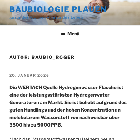
Zum
BAUBIOLOGIE PLAUEN
Inhalt
gesundes Wohnen – gesundes Leben
springen
Menü
AUTOR:
BAUBIO_ROGER
VERÖFFENTLICHT
20. JANUAR 2026
AM
Die WERTACH Quelle Hydrogenwasser Flasche ist
eine der leistungsstärksten Hydrogenwater
Generatoren am Markt. Sie ist beliebt aufgrund des
guten Handlings und der hohen Konzentration an
molekularem Wasserstoff von nachweisbar über
3500 bis zu 5000PPB.
Mach das Wasserstoffwasser zu Deinem neuen