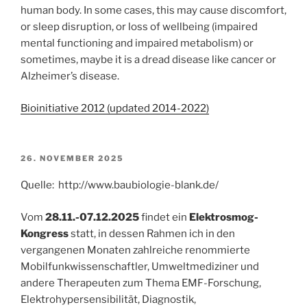
human body. In some cases, this may cause discomfort,
or sleep disruption, or loss of wellbeing (impaired
mental functioning and impaired metabolism) or
sometimes, maybe it is a dread disease like cancer or
Alzheimer’s disease.
Bioinitiative 2012 (updated 2014-2022)
VERÖFFENTLICHT
26. NOVEMBER 2025
AM
Quelle: http://www.baubiologie-blank.de/
Vom
28.11.-07.12.2025
findet ein
Elektrosmog-
Kongress
statt, in dessen Rahmen ich in den
vergangenen Monaten zahlreiche renommierte
Mobilfunkwissenschaftler, Umweltmediziner und
andere Therapeuten zum Thema EMF-Forschung,
Elektrohypersensibilität, Diagnostik,