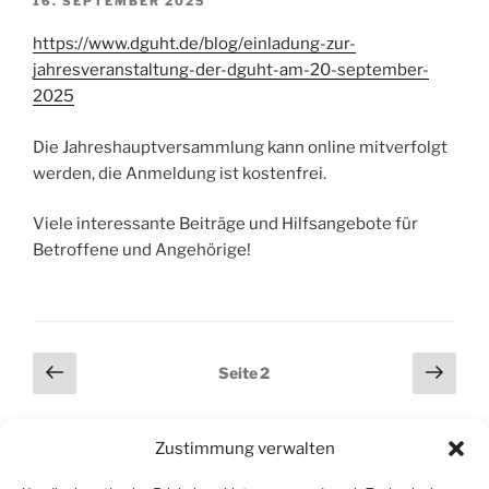
VERÖFFENTLICHT
16. SEPTEMBER 2025
AM
https://www.dguht.de/blog/einladung-zur-
jahresveranstaltung-der-dguht-am-20-september-
2025
Die Jahreshauptversammlung kann online mitverfolgt
werden, die Anmeldung ist kostenfrei.
Viele interessante Beiträge und Hilfsangebote für
Betroffene und Angehörige!
Seitennummerierung
Vorherige
Näch
Seite
2
Seite
Seit
der
Beiträge
Zustimmung verwalten