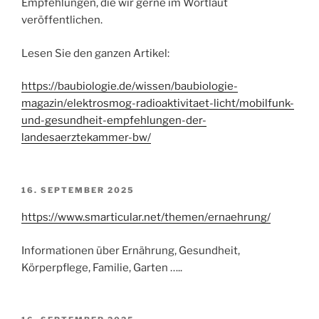
Empfehlungen, die wir gerne im Wortlaut
veröffentlichen.
Lesen Sie den ganzen Artikel:
https://baubiologie.de/wissen/baubiologie-
magazin/elektrosmog-radioaktivitaet-licht/mobilfunk-
und-gesundheit-empfehlungen-der-
landesaerztekammer-bw/
VERÖFFENTLICHT
16. SEPTEMBER 2025
AM
https://www.smarticular.net/themen/ernaehrung/
Informationen über Ernährung, Gesundheit,
Körperpflege, Familie, Garten …..