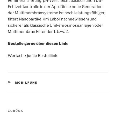
Remineralisierung, pH-Wert leicht basisch und TDS-
Echtzeitkontrolle in der App.
Diese neue Generation
der Multimembransysteme ist noch leistungsfähiger,
filtert Nanopartikel (im Labor nachgewiesen) und
sicherer als klassische Umkehrosmoseanlagen oder
Multimembran Filter der 1. bzw. 2.
Bestelle gerne über diesen Link:
Wertach-Quelle Bestelllink
KATEGORIEN
MOBILFUNK
Beitragsnavigation
Vorheriger
ZURÜCK