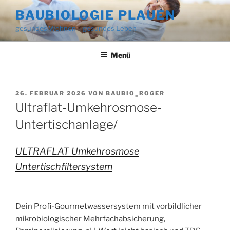
Zum
BAUBIOLOGIE PLAUEN
Inhalt
gesundes Wohnen – gesundes Leben
springen
Menü
VERÖFFENTLICHT
26. FEBRUAR 2026
VON
BAUBIO_ROGER
AM
Ultraflat-Umkehrosmose-
Untertischanlage/
ULTRAFLAT Umkehrosmose
Untertischfiltersystem
Dein Profi-Gourmetwassersystem mit vorbildlicher
m
ikrobiologischer Mehrfachabsicherung,