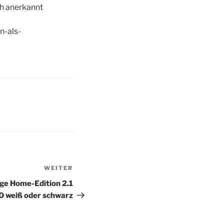
ch anerkannt
n-als-
WEITER
Nächster
Beitrag
e Home-Edition 2.1
 weiß oder schwarz