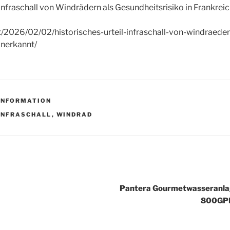
: Infraschall von Windrädern als Gesundheitsrisiko in Frankrei
.at/2026/02/02/historisches-urteil-infraschall-von-windraeder
anerkannt/
-INFORMATION
R
INFRASCHALL
,
WINDRAD
igation
Pantera Gourmetwasseranlag
800GPD