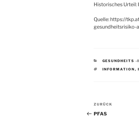
Historisches Urteil
Quelle: https://tkp
gesundheitsrisiko-
KATEGORIEN
GESUNDHEITS 
SCHLAGWÖRTE
INFORMATION
,
Beitragsnav
Vorheriger
ZURÜCK
Beitrag
PFAS