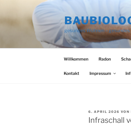
Zum
Inhalt
BAUBIOLO
springen
gesundes Wohnen – gesundes
Willkommen
Radon
Scha
Kontakt
Impressum
Inf
VERÖFFENTLICHT
6. APRIL 2026
VON
AM
Infraschall