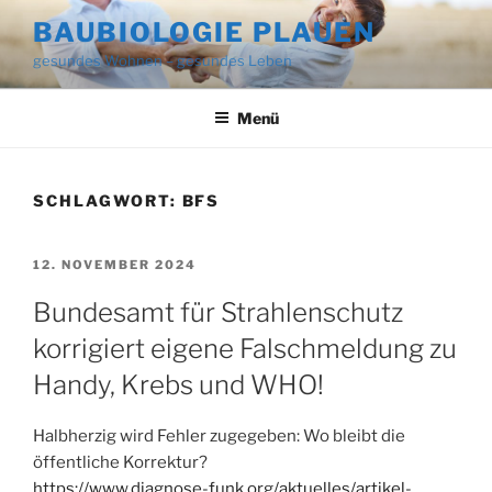
Zum
BAUBIOLOGIE PLAUEN
Inhalt
gesundes Wohnen – gesundes Leben
springen
Menü
SCHLAGWORT:
BFS
VERÖFFENTLICHT
12. NOVEMBER 2024
AM
Bundesamt für Strahlenschutz
korrigiert eigene Falschmeldung zu
Handy, Krebs und WHO!
Halbherzig wird Fehler zugegeben: Wo bleibt die
öffentliche Korrektur?
https://www.diagnose-funk.org/aktuelles/artikel-