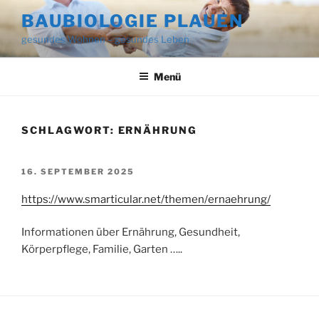
Zum
BAUBIOLOGIE PLAUEN
Inhalt
gesundes Wohnen – gesundes Leben
springen
Menü
SCHLAGWORT:
ERNÄHRUNG
VERÖFFENTLICHT
16. SEPTEMBER 2025
AM
https://www.smarticular.net/themen/ernaehrung/
Informationen über Ernährung, Gesundheit,
Körperpflege, Familie, Garten …..