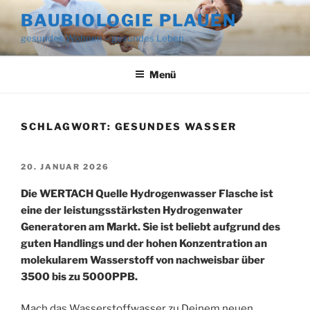
Zum
BAUBIOLOGIE PLAUEN
Inhalt
gesundes Wohnen – gesundes Leben
springen
Menü
SCHLAGWORT:
GESUNDES WASSER
VERÖFFENTLICHT
20. JANUAR 2026
AM
Die WERTACH Quelle Hydrogenwasser Flasche ist
eine der leistungsstärksten Hydrogenwater
Generatoren am Markt. Sie ist beliebt aufgrund des
guten Handlings und der hohen Konzentration an
molekularem Wasserstoff von nachweisbar über
3500 bis zu 5000PPB.
Mach das Wasserstoffwasser zu Deinem neuen