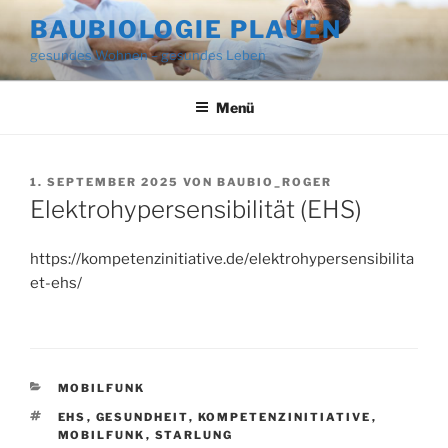
Zum
BAUBIOLOGIE PLAUEN
Inhalt
gesundes Wohnen – gesundes Leben
springen
Menü
VERÖFFENTLICHT
1. SEPTEMBER 2025
VON
BAUBIO_ROGER
AM
Elektrohypersensibilität (EHS)
https://kompetenzinitiative.de/elektrohypersensibilita
et-ehs/
KATEGORIEN
MOBILFUNK
SCHLAGWÖRTER
EHS
,
GESUNDHEIT
,
KOMPETENZINITIATIVE
,
MOBILFUNK
,
STARLUNG